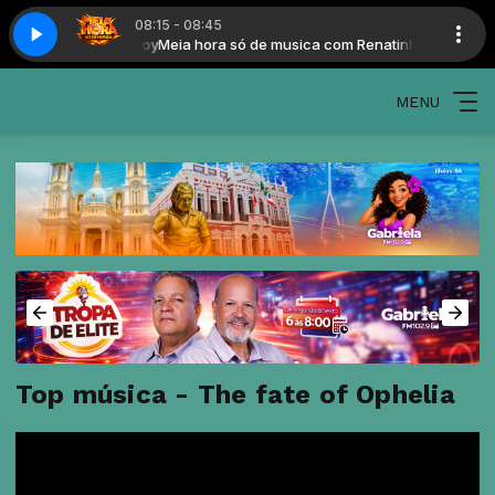
08:15 - 08:45
com Renatinho Bad Boy
Meia hora só de musica com Renatinho Bad Boy
MENU
Top música - The fate of Ophelia