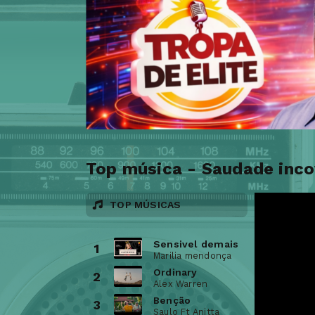
Top música - Saudade inco
TOP MÚSICAS
Sensivel demais
1
Marilia mendonça
Ordinary
2
Alex Warren
Benção
3
Saulo Ft Anitta