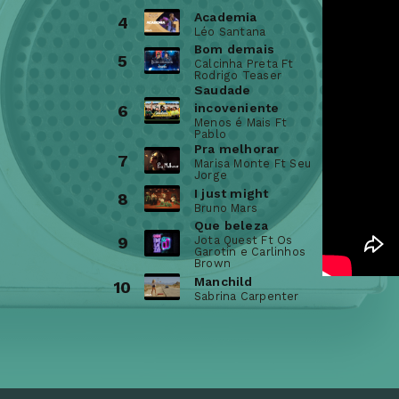
Academia
4
Léo Santana
Bom demais
5
Calcinha Preta Ft
Rodrigo Teaser
Saudade
incoveniente
6
Menos é Mais Ft
Pablo
Pra melhorar
7
Marisa Monte Ft Seu
Jorge
I just might
8
Bruno Mars
Que beleza
9
Jota Quest Ft Os
Garotin e Carlinhos
Brown
Manchild
10
Sabrina Carpenter