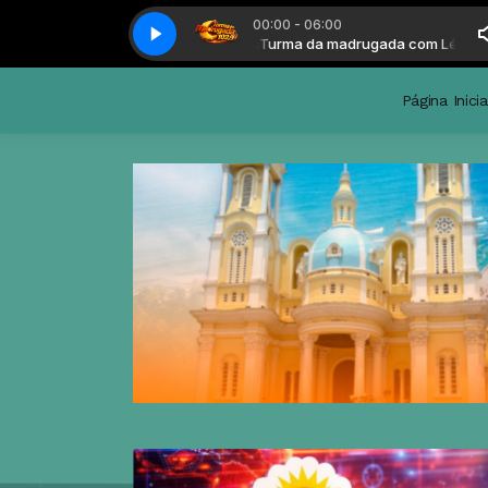
00:00 - 06:00
a da madrugada com Léo Guedes
Turma da madrugada com Léo Guede
Página Inicia