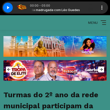
00:00 - 05:00
Turma da madrugada com Léo Guedes
Turma da m
MENU
Turmas do 2º ano da rede
municipal participam da