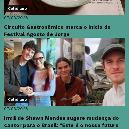
Cotidiano
07/08/2026
Circuito Gastronômico marca o início do
Festival Agosto de Jorge
Cotidiano
07/08/2026
Irmã de Shawn Mendes sugere mudança do
cantor para o Brasil: "Este é o nosso futuro