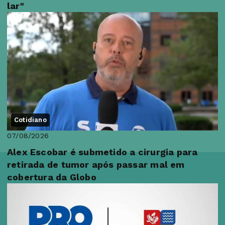
lar"
Cotidiano
07/08/2026
Alex Escobar é submetido a cirurgia para
retirada de tumor após passar mal em
cobertura da Globo