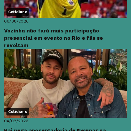
Cotidiano
06/08/2026
Vozinha não fará mais participação
presencial em evento no Rio e fãs se
revoltam
Cotidiano
04/08/2026
Pai nega aposentadoria de Neymar na