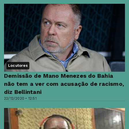
Locutores
Demissão de Mano Menezes do Bahia
não tem a ver com acusação de racismo,
diz Bellintani
22/12/2020 • 12:51