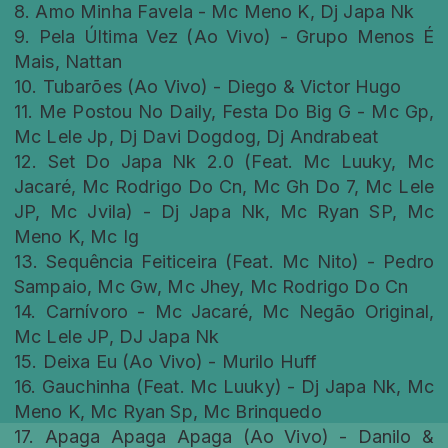
8. Amo Minha Favela - Mc Meno K, Dj Japa Nk
9. Pela Última Vez (Ao Vivo) - Grupo Menos É
Mais, Nattan
10. Tubarões (Ao Vivo) - Diego & Victor Hugo
11. Me Postou No Daily, Festa Do Big G - Mc Gp,
Mc Lele Jp, Dj Davi Dogdog, Dj Andrabeat
12. Set Do Japa Nk 2.0 (Feat. Mc Luuky, Mc
Jacaré, Mc Rodrigo Do Cn, Mc Gh Do 7, Mc Lele
JP, Mc Jvila) - Dj Japa Nk, Mc Ryan SP, Mc
Meno K, Mc Ig
13. Sequência Feiticeira (Feat. Mc Nito) - Pedro
Sampaio, Mc Gw, Mc Jhey, Mc Rodrigo Do Cn
14. Carnívoro - Mc Jacaré, Mc Negão Original,
Mc Lele JP, DJ Japa Nk
15. Deixa Eu (Ao Vivo) - Murilo Huff
16. Gauchinha (Feat. Mc Luuky) - Dj Japa Nk, Mc
Meno K, Mc Ryan Sp, Mc Brinquedo
17. Apaga Apaga Apaga (Ao Vivo) - Danilo &