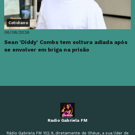
Cotidiano
06/08/2026
Sean 'Diddy' Combs tem soltura adiada após
se envolver em briga na prisão
Radio Gabriela FM
Rádio Gabriela FM 102.9, diretamente de Ilhéus, a sua líder de