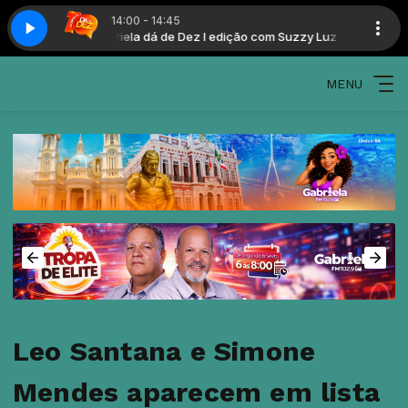
14:00 - 14:45
m Suzzy Luz
z
Tok Bis II Edição com Suzzy Luz
Gabriela dá de Dez I edição com Suzzy Luz
MENU
Leo Santana e Simone
Mendes aparecem em lista