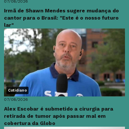
07/08/2026
Irmã de Shawn Mendes sugere mudança do
cantor para o Brasil: "Este é o nosso futuro
lar"
Cotidiano
07/08/2026
Alex Escobar é submetido a cirurgia para
retirada de tumor após passar mal em
cobertura da Globo