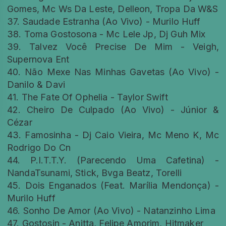
Gomes, Mc Ws Da Leste, Delleon, Tropa Da W&S
37. Saudade Estranha (Ao Vivo) - Murilo Huff
38. Toma Gostosona - Mc Lele Jp, Dj Guh Mix
39. Talvez Você Precise De Mim - Veigh,
Supernova Ent
40. Não Mexe Nas Minhas Gavetas (Ao Vivo) -
Danilo & Davi
41. The Fate Of Ophelia - Taylor Swift
42. Cheiro De Culpado (Ao Vivo) - Júnior &
Cézar
43. Famosinha - Dj Caio Vieira, Mc Meno K, Mc
Rodrigo Do Cn
44. P.I.T.T.Y. (Parecendo Uma Cafetina) -
NandaTsunami, Stick, Bvga Beatz, Torelli
45. Dois Enganados (Feat. Marília Mendonça) -
Murilo Huff
46. Sonho De Amor (Ao Vivo) - Natanzinho Lima
47. Gostosin - Anitta, Felipe Amorim, Hitmaker