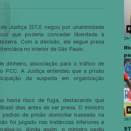
 de Justiça (STJ) negou por unanimidade
E
rpus que poderia conceder liberdade à
28
Bezerra. Com a decisão, ela segue presa
Ri
enciária no interior de São Paulo.
pa
e dinheiro, associação para o tráfico de
o PCC. A Justiça entendeu que a prisão
icipação da suspeita em organização
o havia risco de fuga, destacando que
rasil dias antes de ser presa. O ministro
E
o pedido de prisão domiciliar baseado na
28
ão foi julgado nas instâncias inferiores e
ST
alisá-lo. Ainda assim, o ministro pediu