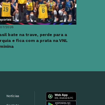
sportes
/07/2026
asil bate na trave, perde para a
rquia e fica com a prata na VNL
minina
Notícias