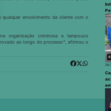
In
Pe
 qualquer envolvimento da cliente com o
ma organização criminosa e tampouco
provado ao longo do processo", afirmou o
E
26
Ca
ac
em