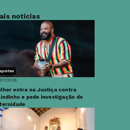
ais notícias
sportes
/07/2026
lher entra na Justiça contra
lindinho e pede investigação de
ternidade