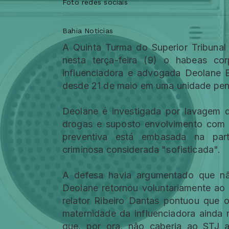
Foto redes sociais
Bahia Noticias
A Quinta Turma do Superior Tribunal
nesta terça-feira (9) o habeas co
influenciadora e advogada Deolane 
desde 21 de maio em uma unidade penit
Deolane é investigada por lavagem d
drogas e suposto envolvimento com 
preventiva está embasada na part
criminosa considerada "sofisticada".
A defesa havia argumentado que nã
Deolane retornou voluntariamente ao B
relator Ribeiro Dantas pontuou que 
maternidade da influenciadora ainda n
que, por ora, não caberia ao STJ an