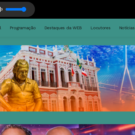
pita e Marinho Santos
Tropa de Elite com Robertinho Scarpita e Marinho 
l
Programação
Destaques da WEB
Locutores
Notícias