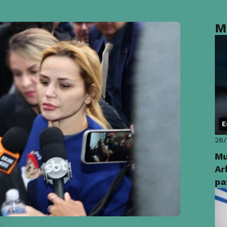
M
E
28
Mu
Ar
pa