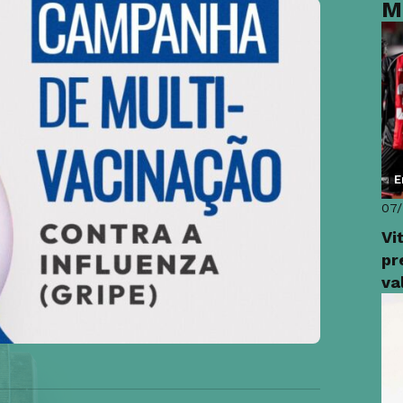
M
E
07
Vi
pr
va