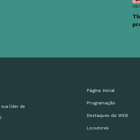
06
Th
pr
Página Inicial
Programação
 sua líder de
Destaques da WEB
0
Locutores