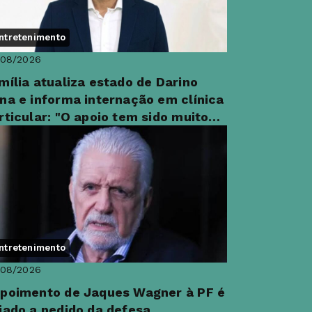
ntretenimento
/08/2026
mília atualiza estado de Darino
na e informa internação em clínica
rticular: "O apoio tem sido muito
portante"
ntretenimento
/08/2026
poimento de Jaques Wagner à PF é
iado a pedido da defesa