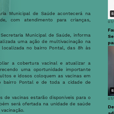
aria Municipal de Saúde acontecerá na
E
de, com atendimento para crianças,
07
Fa
 Secretaria Municipal de Saúde, informa
Se
ealizada uma ação de multivacinação na
pa
localizada no bairro Pontal, das 8h às
im
liar a cobertura vacinal e atualizar a
ferecendo uma oportunidade importante
dultos e idosos coloquem as vacinas em
o bairro Pontal e de toda a cidade de
E
os de vacinas estarão disponíveis para o
07
ambém será ofertada na unidade de saúde
De
 vacinação.
ad