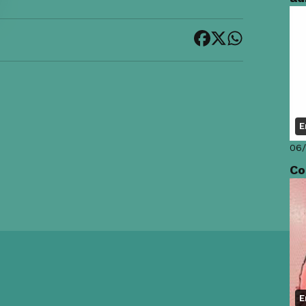
E
06
Co
E