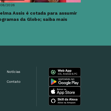
/08/2026
elma Assis é cotada para assumir
ogramas da Globo; saiba mais
Notícias
Contato